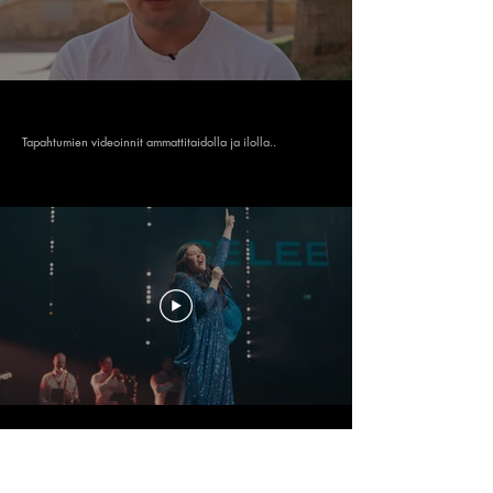
Tapahtumien videoinnit ammattitaidolla ja ilolla..
Dokumentaariset videot B2B tai yksityisille