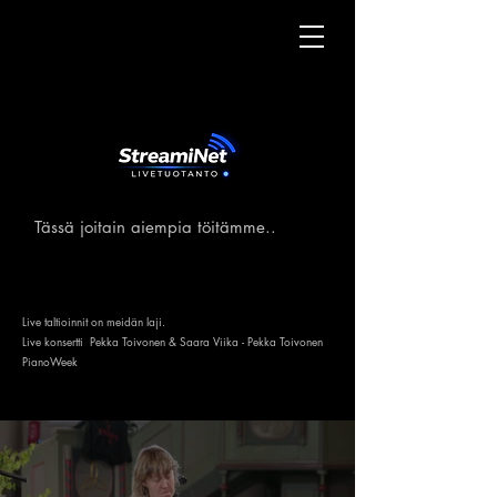
Tässä joitain aiempia töitämme..
Live taltioinnit on meidän laji.
Live konsertti Pekka Toivonen & Saara Viika -
Pekka Toivonen
PianoWeek