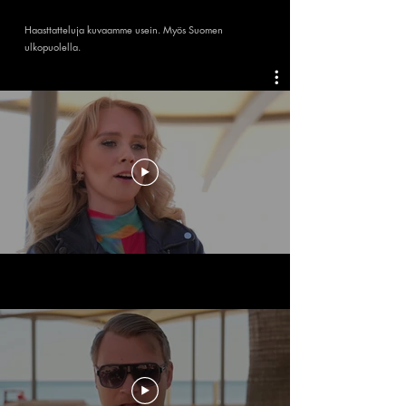
Haasttatteluja kuvaamme usein. Myös Suomen
ulkopuolella.