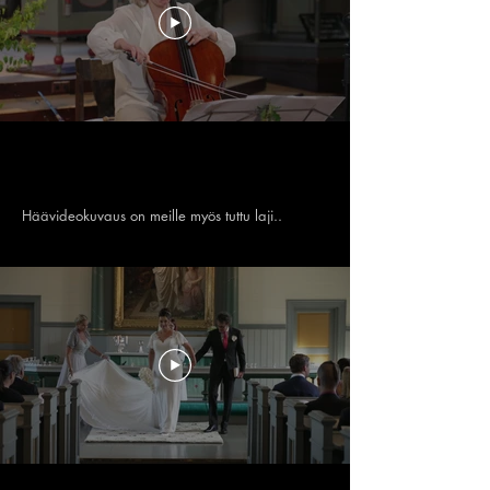
Häävideokuvaus on meille myös tuttu laji..